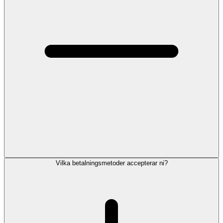
Vilka betalningsmetoder accepterar ni?