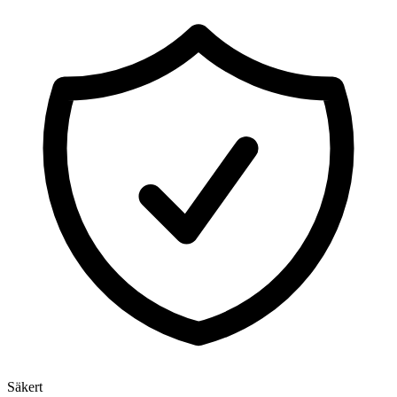
Säkert